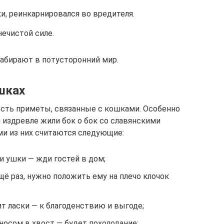
и, реинкарнировался во вредителя.
ечистой силе.
забирают в потусторонний мир.
шках
есть приметы, связанные с кошками. Особенно
и издревле жили бок о бок со славянскими
и из них считаются следующие:
и ушки — жди гостей в дом;
щё раз, нужно положить ему на плечо клочок
т ласки — к благоденствию и выгоде;
носом в хвост — будет похолодание;