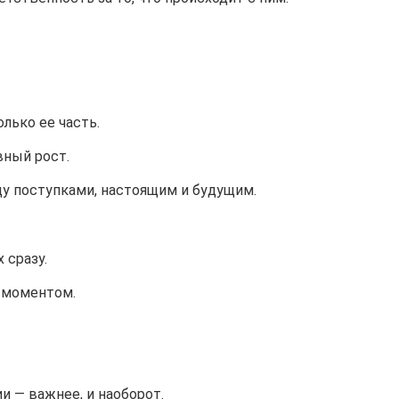
олько ее часть.
вный рост.
у поступками, настоящим и будущим.
 сразу.
я моментом.
и — важнее, и наоборот.