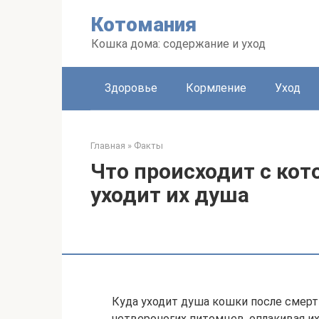
Перейти
Котомания
к
контенту
Кошка дома: содержание и уход
Здоровье
Кормление
Уход
Главная
»
Факты
Что происходит с кот
уходит их душа
Куда уходит душа кошки после смерт
четвероногих питомцев, оплакивая их 