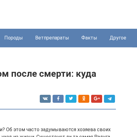
Породы
Ветпрепараты
Факты
Другое
ом после смерти: куда
и? Об этом часто задумываются хозяева своих
уход из жизни. Существует ли та самая Радуга,