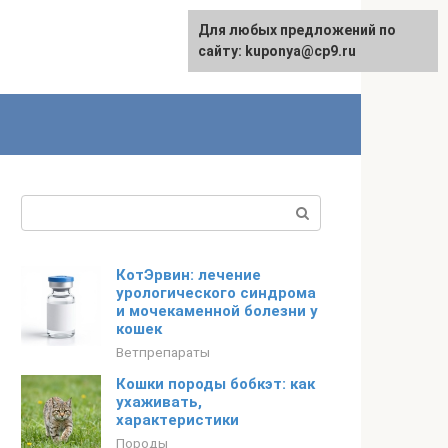
Для любых предложений по
сайту: kuponya@cp9.ru
Поиск:
КотЭрвин: лечение
урологического синдрома
и мочекаменной болезни у
кошек
Ветпрепараты
Кошки породы бобкэт: как
ухаживать,
характеристики
Породы