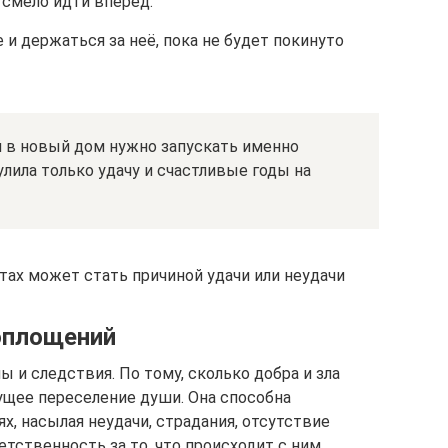
 смело идти вперёд.
 и держаться за неё, пока не будет покинуто
й в новый дом нужно запускать именно
улила только удачу и счастливые годы на
тах может стать причиной удачи или неудачи
оплощений
ы и следствия. По тому, сколько добра и зла
ущее переселение души. Она способна
х, насылая неудачи, страдания, отсутствие
етственность за то, что происходит с ним.