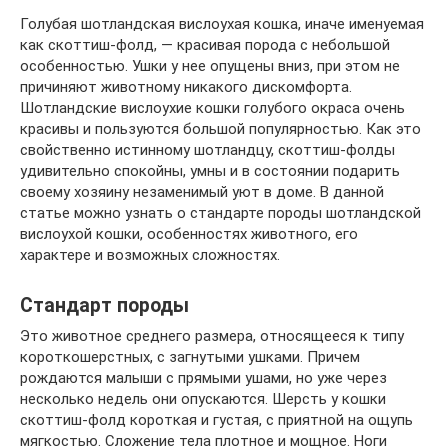
Голубая шотландская вислоухая кошка, иначе именуемая
как скоттиш-фолд, — красивая порода с небольшой
особенностью. Ушки у нее опущены вниз, при этом не
причиняют животному никакого дискомфорта.
Шотландские вислоухие кошки голубого окраса очень
красивы и пользуются большой популярностью. Как это
свойственно истинному шотландцу, скоттиш-фолды
удивительно спокойны, умны и в состоянии подарить
своему хозяину незаменимый уют в доме. В данной
статье можно узнать о стандарте породы шотландской
вислоухой кошки, особенностях животного, его
характере и возможных сложностях.
Стандарт породы
Это животное среднего размера, относящееся к типу
короткошерстных, с загнутыми ушками. Причем
рождаются малыши с прямыми ушами, но уже через
несколько недель они опускаются. Шерсть у кошки
скоттиш-фолд короткая и густая, с приятной на ощупь
мягкостью. Сложение тела плотное и мощное. Ноги