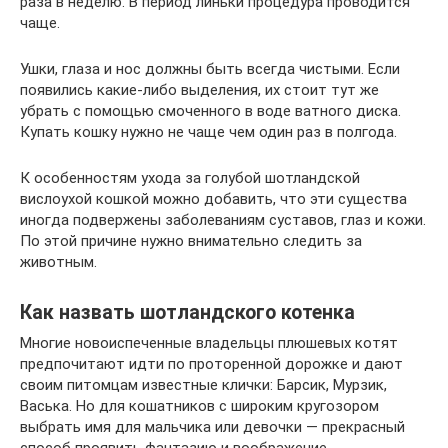
раза в неделю. В период линьки процедура проводится
чаще.
Ушки, глаза и нос должны быть всегда чистыми. Если
появились какие-либо выделения, их стоит тут же
убрать с помощью смоченного в воде ватного диска.
Купать кошку нужно не чаще чем один раз в полгода.
К особенностям ухода за голубой шотландской
вислоухой кошкой можно добавить, что эти существа
иногда подвержены заболеваниям суставов, глаз и кожи.
По этой причине нужно внимательно следить за
животным.
Как назвать шотландского котенка
Многие новоиспеченные владельцы плюшевых котят
предпочитают идти по проторенной дорожке и дают
своим питомцам известные клички: Барсик, Мурзик,
Васька. Но для кошатников с широким кругозором
выбрать имя для мальчика или девочки — прекрасный
способ проявить фантазию и воображение.