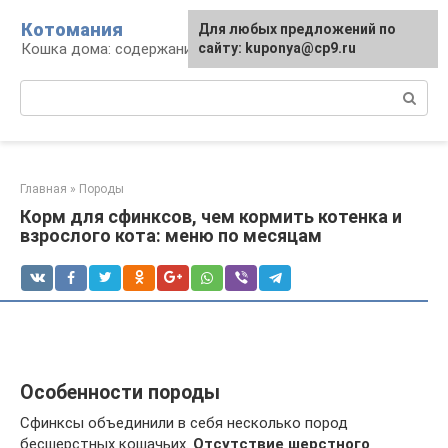
Перейти
Котомания
Для любых предложений по
к
Кошка дома: содержание и уход
сайту: kuponya@cp9.ru
контенту
Поиск:
Главная
»
Породы
Корм для сфинксов, чем кормить котенка и
взрослого кота: меню по месяцам
Особенности породы
Сфинксы объединили в себя несколько пород
бесшерстных кошачьих.
Отсутствие шерстного