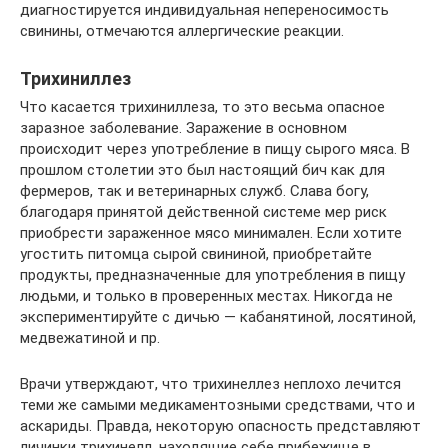
диагностируется индивидуальная непереносимость
свинины, отмечаются аллергические реакции.
Трихиниллез
Что касается трихиниллеза, то это весьма опасное
заразное заболевание. Заражение в основном
происходит через употребление в пищу сырого мяса. В
прошлом столетии это был настоящий бич как для
фермеров, так и ветеринарных служб. Слава богу,
благодаря принятой действенной системе мер риск
приобрести зараженное мясо минимален. Если хотите
угостить питомца сырой свининой, приобретайте
продукты, предназначенные для употребления в пищу
людьми, и только в проверенных местах. Никогда не
экспериментируйте с дичью — кабанятиной, лосятиной,
медвежатиной и пр.
Врачи утверждают, что трихинеллез неплохо лечится
теми же самыми медикаментозными средствами, что и
аскариды. Правда, некоторую опасность представляют
личинки трихинелл, находящие себе прибежище в