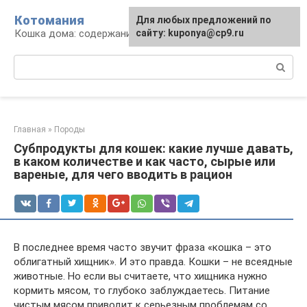
Перейти
Котомания
Для любых предложений по
к
Кошка дома: содержание и уход
сайту: kuponya@cp9.ru
контенту
Поиск:
Главная
»
Породы
Субпродукты для кошек: какие лучше давать,
в каком количестве и как часто, сырые или
вареные, для чего вводить в рацион
В последнее время часто звучит фраза «кошка – это
облигатный хищник». И это правда. Кошки – не всеядные
животные. Но если вы считаете, что хищника нужно
кормить мясом, то глубоко заблуждаетесь. Питание
чистым мясом приводит к серьезным проблемам со