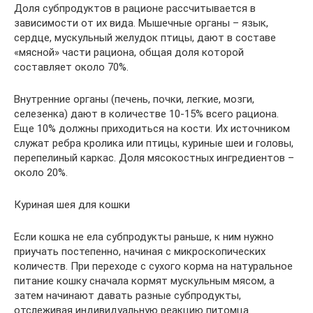
Доля субпродуктов в рационе рассчитывается в
зависимости от их вида. Мышечные органы – язык,
сердце, мускульный желудок птицы, дают в составе
«мясной» части рациона, общая доля которой
составляет около 70%.
Внутренние органы (печень, почки, легкие, мозги,
селезенка) дают в количестве 10-15% всего рациона.
Еще 10% должны приходиться на кости. Их источником
служат ребра кролика или птицы, куриные шеи и головы,
перепелиный каркас. Доля мясокостных ингредиентов –
около 20%.
Куриная шея для кошки
Если кошка не ела субпродукты раньше, к ним нужно
приучать постепенно, начиная с микроскопических
количеств. При переходе с сухого корма на натуральное
питание кошку сначала кормят мускульным мясом, а
затем начинают давать разные субпродукты,
отслеживая индивидуальную реакцию питомца.