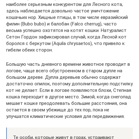
наиболее серьезным конкурентом для Лесного кота,
здесь наблюдается довольно частое уничтожение
кошачьих нор. Хищные птицы, в том числе евразийский
филин (Bubo bubo) и балобан (Falco cherrug), часто
весьма успешно охотятся на котят кошки. Натуралист
Сетон Гордон зафиксировал случай, когда Лесной кот
боролся с беркутом (Aquila chrysaetos), что привело к
гибели обеих сторон.
Большую часть дневного времени животное проводит в
логове, чаще всего обустроенном в старом дупле на
большом дереве. Дупла деревьев обычно содержат
достаточно опилок, поэтому дополнительную подстилку
кот не делает. Если в логове появляются блохи, Степная
кошка переходит в другое место. Зимой, когда снегопад
мешает кошке преодолевать большие расстояния, она
остается в своем убежище до тех пор, пока не
улучшатся климатические условия для передвижения.
Те особи, которые живут в горах, устраивают