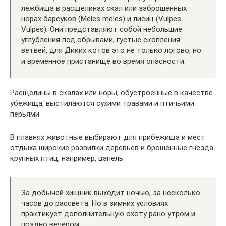
лежбища в расщелинах скал или заброшенных
норах барсуков (Meles meles) и лисиц (Vulpes
Vulpes). Они представляют собой небольшие
углубления под обрывами, густые скопления
ветвей, для Диких котов это не только логово, но
и временное пристанище во время опасности.
Расщелины в скалах или норы, обустроенные в качестве
убежища, выстилаются сухими травами и птичьими
перьями.
В плавнях животные выбирают для прибежища и мест
отдыха широкие развилки деревьев и брошенные гнезда
крупных птиц, например, цапель.
За добычей хищник выходит ночью, за несколько
часов до рассвета. Но в зимних условиях
практикует дополнительную охоту рано утром и
поздно вечером.