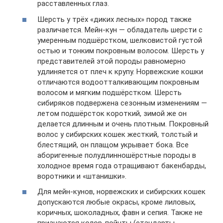
расставленных глаз.
Шерсть у трёх «диких лесных» пород также
различается. Мейн-кун — обладатель шерсти с
умеренным подшёрстком, шелковистой густой
остью и тонким покровным волосом. Шерсть у
представителей этой породы равномерно
удлиняется от плеч к крупу. Норвежские кошки
отличаются водоотталкивающим покровным
волосом и мягким подшёрстком. Шерсть
сибиряков подвержена сезонным изменениям —
летом подшёрсток короткий, зимой же он
делается длинным и очень плотным. Покровный
волос у сибирских кошек жесткий, толстый и
блестящий, он плащом укрывает бока. Все
аборигенные полудлинношёрстные породы в
холодное время года отращивают бакенбарды,
воротники и «штанишки».
Для мейн-кунов, норвежских и сибирских кошек
допускаются любые окрасы, кроме лиловых,
коричных, шоколадных, фавн и сепия. Также не