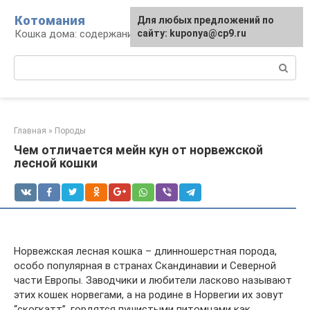
Перейти
Котомания
Для любых предложений по
к
Кошка дома: содержание и уход
сайту: kuponya@cp9.ru
контенту
Поиск:
Главная
»
Породы
Чем отличается мейн кун от норвежской
лесной кошки
Норвежская лесная кошка – длинношерстная порода,
особо популярная в странах Скандинавии и Северной
части Европы. Заводчики и любители ласково называют
этих кошек норвегами, а на родине в Норвегии их зовут
“скогкатт”, гордятся пушистыми питомцами как