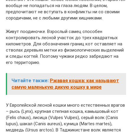
вообще не попадаться на глаза людям. В целом,
предпочитают не вступать в конфликты ни со своими
сородичами, не с любыми другими хищниками.
Живут поодиночке. Взрослый самец способен
контролировать лесной участок до трех квадратных
километров. Для обозначения границ кот оставляет на
стволах деревьях метки из физиологических выделений
и следы когтей. Поэтому чужаки редко забредают на
его территорию.
Читайте также:
Ржавая кошка: как называют
самую маленькую дикую кошку в мире
У Европейской лесной кошки много естественных врагов
– рысь (Lynx), крупная степная кошка, камышовый кот
(Felis chaus), лисица (Vulpes Vulpes), серый волк (Canis
lupus), шакал (Canis aureus), куница (Martes martes),
медведь (Ursus arctos). В Таджикистане волк является