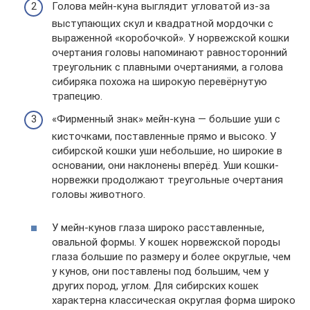
Голова мейн-куна выглядит угловатой из-за
выступающих скул и квадратной мордочки с
выраженной «коробочкой». У норвежской кошки
очертания головы напоминают равносторонний
треугольник с плавными очертаниями, а голова
сибиряка похожа на широкую перевёрнутую
трапецию.
«Фирменный знак» мейн-куна — большие уши с
кисточками, поставленные прямо и высоко. У
сибирской кошки уши небольшие, но широкие в
основании, они наклонены вперёд. Уши кошки-
норвежки продолжают треугольные очертания
головы животного.
У мейн-кунов глаза широко расставленные,
овальной формы. У кошек норвежской породы
глаза большие по размеру и более округлые, чем
у кунов, они поставлены под большим, чем у
других пород, углом. Для сибирских кошек
характерна классическая округлая форма широко