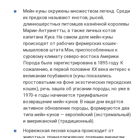
Мейн-куны окружены множеством легенд. Среди
их предков называют енотов, рысей,
длинношёрстных питомцев казнённой королевы
Марии-Антуанетты, а также личных котов
капитана Кука. На самом деле мейн-куны
происходят от рабочих фермерских кошек-
мышеловов штата Мэн, приспособленных к
суровому климату северо-востока Америки.
Порода была зарегистрирована в 1895 году. К
сожалению, в первой половине ХХ века интерес к
великанам поубавился (куны показались
простоватыми на фоне экзотических персидских
кошек), речь зашла об угасании породы, но уже в
1970-е годы начинается триумфальное
возвращение мейн-кунов. В наши дни ведётся
активное обновление породы, формируются два
типа мейн-кунов — европейский (экстремальный)
и американский (традиционный).
Норвежская лесная кошка происходит от
животных, принадлежавших древним викингам.