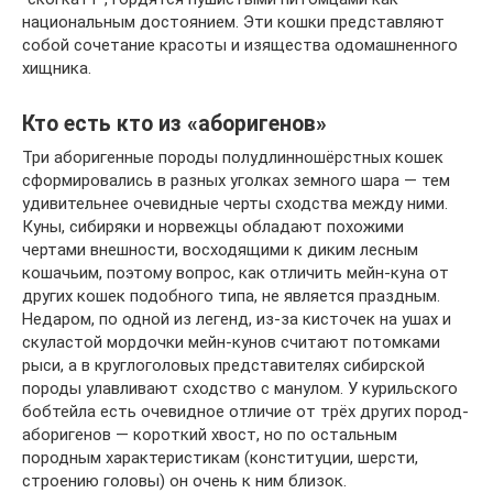
национальным достоянием. Эти кошки представляют
собой сочетание красоты и изящества одомашненного
хищника.
Кто есть кто из «аборигенов»
Три аборигенные породы полудлинношёрстных кошек
сформировались в разных уголках земного шара — тем
удивительнее очевидные черты сходства между ними.
Куны, сибиряки и норвежцы обладают похожими
чертами внешности, восходящими к диким лесным
кошачьим, поэтому вопрос, как отличить мейн-куна от
других кошек подобного типа, не является праздным.
Недаром, по одной из легенд, из-за кисточек на ушах и
скуластой мордочки мейн-кунов считают потомками
рыси, а в круглоголовых представителях сибирской
породы улавливают сходство с манулом. У курильского
бобтейла есть очевидное отличие от трёх других пород-
аборигенов — короткий хвост, но по остальным
породным характеристикам (конституции, шерсти,
строению головы) он очень к ним близок.