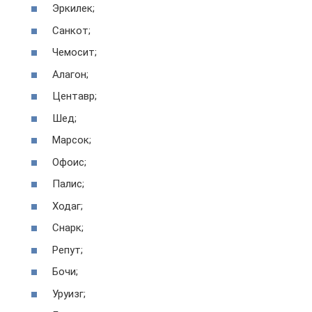
Эркилек;
Санкот;
Чемосит;
Алагон;
Центавр;
Шед;
Марсок;
Офоис;
Палис;
Ходаг;
Снарк;
Репут;
Бочи;
Уруизг;