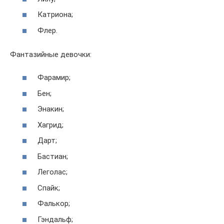
Катриона;
Флер.
Фантазийные девочки:
Фарамир;
Бен;
Энакин;
Хагрид;
Дарт;
Бастиан;
Леголас;
Спайк;
Фалькор;
Гэндальф;