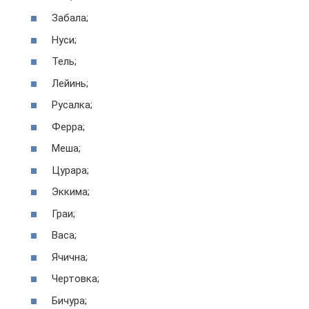
Забала;
Нуси;
Тель;
Лейинь;
Русалка;
Ферра;
Меша;
Цурара;
Эккима;
Граи;
Васа;
Ячична;
Чертовка;
Бичура;