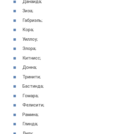
Данаида;
Зиза;
Габриэль;
Кора;
Уиллоу;
Элора;
Китнисс;
Донна;
Тринити;
Бастинда;
Гомара;
Фелисити;
Рамина;
Глинда;
Лилу;