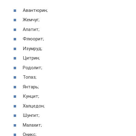
Авантюрин;
Жемчуг;
Апатит;
Флюорит;
Изумруд;
Цитрин;
Родолит;
Топаз;
Янтарь;
Кунцит;
Халцедон;
Шунгит;
Малахит;
Оникс;