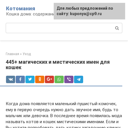
Перейти
Котомания
Для любых предложений по
к
Кошка дома: содержание и уход
сайту: kuponya@cp9.ru
контенту
Поиск:
Главная
»
Уход
445+ магических и мистических имен для
кошек
Когда дома появляется маленький пушистый комочек,
ему в первую очередь нужно дать звучное имя, будь то
мальчик или девочка. В последнее время появилась мода
называть котов и кошек мистическими именами. Если и
Вы хотите попробовать дать котику загадочную кличку,