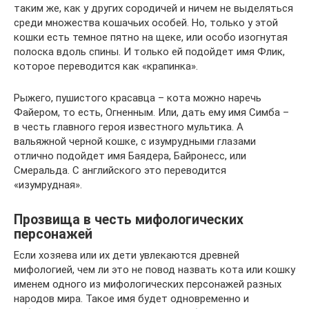
таким же, как у других сородичей и ничем не выделяться
среди множества кошачьих особей. Но, только у этой
кошки есть темное пятно на щеке, или особо изогнутая
полоска вдоль спины. И только ей подойдет имя Флик,
которое переводится как «крапинка».
Рыжего, пушистого красавца – кота можно наречь
Файером, то есть, Огненным. Или, дать ему имя Симба –
в честь главного героя известного мультика. А
вальяжной черной кошке, с изумрудными глазами
отлично подойдет имя Баядера, Байронесс, или
Смеральда. С английского это переводится
«изумрудная».
Прозвища в честь мифологических
персонажей
Если хозяева или их дети увлекаются древней
мифологией, чем ли это не повод назвать кота или кошку
именем одного из мифологических персонажей разных
народов мира. Такое имя будет одновременно и