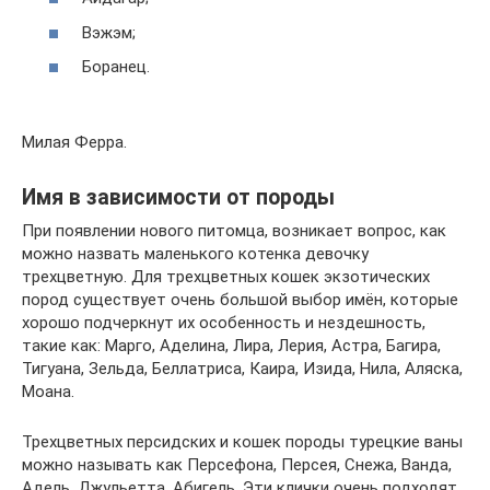
Вэжэм;
Боранец.
Милая Ферра.
Имя в зависимости от породы
При появлении нового питомца, возникает вопрос, как
можно назвать маленького котенка девочку
трехцветную. Для трехцветных кошек экзотических
пород существует очень большой выбор имён, которые
хорошо подчеркнут их особенность и нездешность,
такие как: Марго, Аделина, Лира, Лерия, Астра, Багира,
Тигуана, Зельда, Беллатриса, Каира, Изида, Нила, Аляска,
Моана.
Трехцветных персидских и кошек породы турецкие ваны
можно называть как Персефона, Персея, Снежа, Ванда,
Адель, Джульетта, Абигель. Эти клички очень подходят