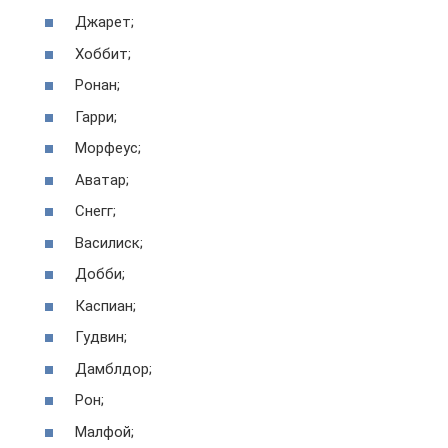
Джарет;
Хоббит;
Ронан;
Гарри;
Морфеус;
Аватар;
Снегг;
Василиск;
Добби;
Каспиан;
Гудвин;
Дамблдор;
Рон;
Малфой;