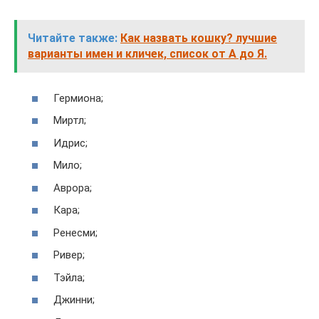
Читайте также:
Как назвать кошку? лучшие
варианты имен и кличек, список от А до Я.
Гермиона;
Миртл;
Идрис;
Мило;
Аврора;
Кара;
Ренесми;
Ривер;
Тэйла;
Джинни;