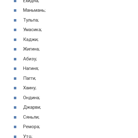
Ехидна;
Маньмань;
Тульпа;
Умасика;
Каджи;
Жигина;
Абизу;
Нагиня;
Пагги;
Хаину;
Ондина;
Джарви;
Сяньли;
Ремора;
Уто;