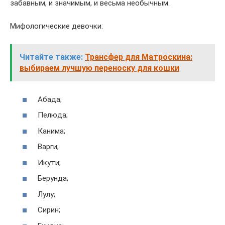
забавным, и значимым, и весьма необычным.
Мифологические девочки:
Читайте также:
Трансфер для Матроскина:
выбираем лучшую переноску для кошки
Абада;
Пелюда;
Канима;
Варги;
Икути;
Берунда;
Лулу;
Сирин;