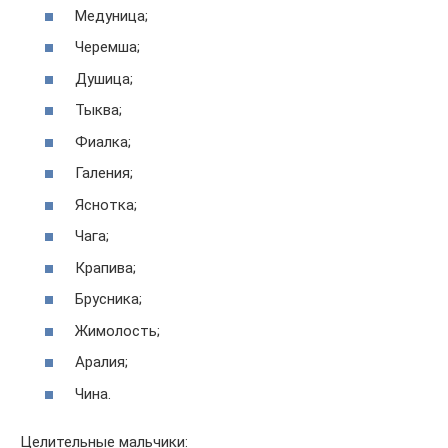
Медуница;
Черемша;
Душица;
Тыква;
Фиалка;
Галения;
Яснотка;
Чага;
Крапива;
Брусника;
Жимолость;
Аралия;
Чина.
Целительные мальчики: