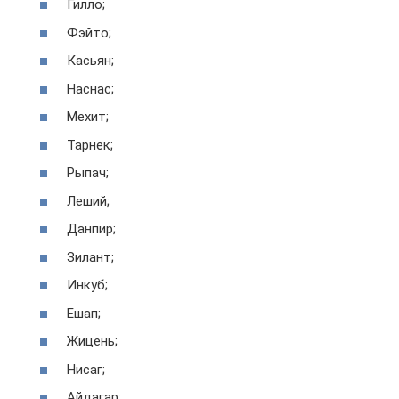
Гилло;
Фэйто;
Касьян;
Наснас;
Мехит;
Тарнек;
Рыпач;
Леший;
Данпир;
Зилант;
Инкуб;
Ешап;
Жицень;
Нисаг;
Айдагар;