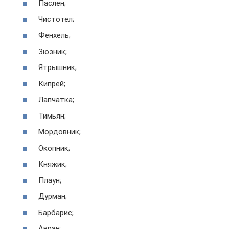
Паслен;
Чистотел;
Фенхель;
Зюзник;
Ятрышник;
Кипрей;
Лапчатка;
Тимьян;
Мордовник;
Окопник;
Княжик;
Плаун;
Дурман;
Барбарис;
Авран;