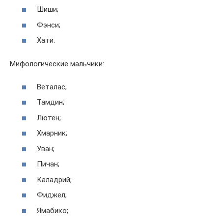
Шиши;
Фэнси;
Хати.
Мифологические мальчики:
Веталас;
Тамдин;
Лютен;
Хмарник;
Уван;
Пичан;
Каладрий;
Фиджел;
Ямабико;