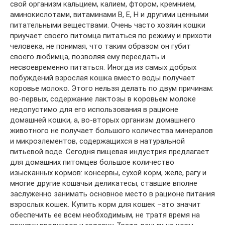
свой организм кальцием, калием, фтором, кремнием,
аминокислотами, витаминами B, Е, H и другими ценными
питательными веществами. Очень часто хозяин кошки
приучает своего питомца питаться по режиму и прихоти
человека, не понимая, что таким образом он губит
своего любимца, позволяя ему переедать и
несвоевременно питаться. Иногда из самых добрых
побуждений взрослая кошка вместо воды получает
коровье молоко. Этого нельзя делать по двум причинам:
во-первых, содержание лактозы в коровьем молоке
недопустимо для его использования в рационе
домашней кошки, а, во-вторых организм домашнего
животного не получает большого количества минералов
и микроэлементов, содержащихся в натуральной
питьевой воде. Сегодня пищевая индустрия предлагает
для домашних питомцев большое количество
изысканных кормов: консервы, сухой корм, желе, рагу и
многие другие кошачьи деликатесы, ставшие вполне
заслуженно занимать основное место в рационе питания
взрослых кошек. Купить корм для кошек –это значит
обеспечить ее всем необходимым, не тратя время на