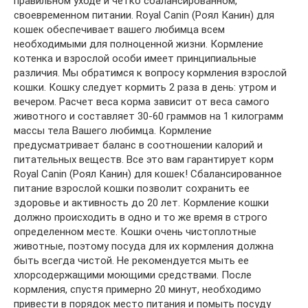
правильном уходе и четко сбалансированном,
своевременном питании. Royal Canin (Роял Канин) для
кошек обеспечивает вашего любимца всем
необходимыми для полноценной жизни. Кормление
котенка и взрослой особи имеет принципиальные
различия. Мы обратимся к вопросу кормления взрослой
кошки. Кошку следует кормить 2 раза в день: утром и
вечером. Расчет веса корма зависит от веса самого
животного и составляет 30-60 граммов на 1 килограмм
массы тела Вашего любимца. Кормление
предусматривает баланс в соотношении калорий и
питательных веществ. Все это вам гарантирует корм
Royal Canin (Роял Канин) для кошек! Сбалансированное
питание взрослой кошки позволит сохранить ее
здоровье и активность до 20 лет. Кормление кошки
должно происходить в одно и то же время в строго
определенном месте. Кошки очень чистоплотные
животные, поэтому посуда для их кормления должна
быть всегда чистой. Не рекомендуется мыть ее
хлорсодержащими моющими средствами. После
кормления, спустя примерно 20 минут, необходимо
привести в порядок место питания и помыть посуду