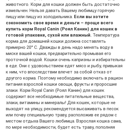
животного. Корм для кошки должен быть достаточно
измельчен. Нельзя давать Вашему любимцу горячую
пищу или пищу из холодильника.
Если вы хотите
сэкономить свое время и деньги – проще всего
купить корм Royal Canin (Роял Канин) для кошек в
готовой упаковке, сухой или влажный.
Температура
корма для домашней кошки должна составлять
примерно 20° С. Дважды в день надо менять воду в
миске вашей кошки, предварительно промывая его
проточной водой. Кошки очень капризны и избирательны
в еде. Они с удовольствием едят мясо и рыбу, привыкая
к ним, что впоследствии влечет за собой отказ от
другого корма. Поэтому необходимо включать в рацион
питания взрослой кошки овощи, фрукты и проросшие
злаки. Корм Royal Canin (Роял Канин) для кошек
содержит все необходимые питательные вещества,
злаки, витамины и минералы! Для кошек, которые не
выходят на улицу, рекомендуется высаживать в песок
или почву специальную траву, расположив ее рядом с
местом отдыха Вашего любимца. Взрослая кошка сама,
по мере необходимости, будет есть траву, пополняя