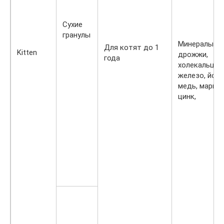
Сухие
гранулы
Минералы,
Для котят до 1
Kitten
дрожжи,
года
холекальциф
железо, йод,
медь, марган
цинк,