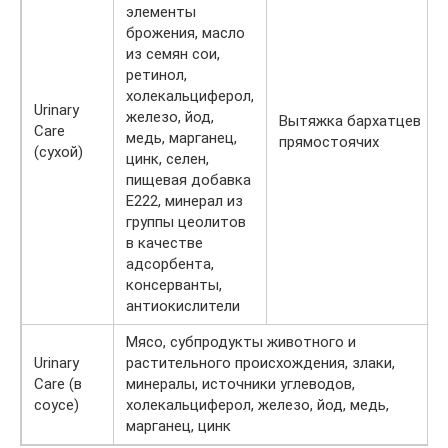
элементы
брожения, масло
из семян сои,
ретинол,
холекальциферол,
Urinary
железо, йод,
Вытяжка бархатцев
Care
медь, марганец,
прямостоячих
(сухой)
цинк, селен,
пищевая добавка
Е222, минерал из
группы цеолитов
в качестве
адсорбента,
консерванты,
антиокислители
Мясо, субпродукты животного и
Urinary
растительного происхождения, злаки,
Care (в
минералы, источники углеводов,
соусе)
холекальциферол, железо, йод, медь,
марганец, цинк