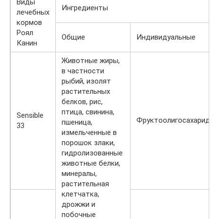
Виды
Ингредиенты
лечебных
кормов
Роял
Общие
Индивидуальные
Канин
Животные жиры,
в частности
рыбий, изолят
растительных
белков, рис,
птица, свинина,
Sensible
Фруктоолигосахариды
пшеница,
33
измельченные в
порошок злаки,
гидролизованные
животные белки,
минералы,
растительная
клетчатка,
дрожжи и
побочные