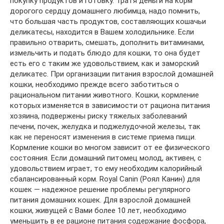
покупку продуктов и готовку. Тратя деньги на корм
дорогого сердцу домашнего любимца, надо помнить,
что большая часть продуктов, составляющих кошачьи
деликатесы, находится в Вашем холодильнике. Если
правильно отварить, смешать, дополнить витаминами,
измельчить и подать блюдо для кошки, то она будет
есть его с таким же удовольствием, как и заморский
деликатес. При организации питания взрослой домашней
кошки, необходимо прежде всего заботиться о
рациональном питании животного. Кошки, кормление
которых изменяется в зависимости от рациона питания
хозяина, подвержены риску тяжелых заболеваний
печени, почек, желудка и поджелудочной железы, так
как не переносят изменения в системе приема пищи.
Кормление кошки во многом зависит от ее физического
состояния. Если домашний питомец молод, активен, с
удовольствием играет, то ему необходим калорийный
сбалансированный корм. Royal Canin (Роял Канин) для
кошек — надежное решение проблемы регулярного
питания домашних кошек. Для взрослой домашней
кошки, живущей с Вами более 10 лет, необходимо
уменьшить в ее рационе питания содержание фосфора,