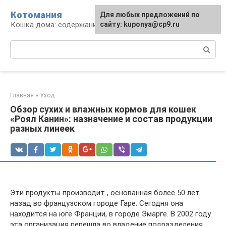
Перейти
Котомания
Для любых предложений по
к
Кошка дома: содержание и уход
сайту: kuponya@cp9.ru
контенту
Поиск:
Главная
»
Уход
Обзор сухих и влажных кормов для кошек
«Роял Канин»: назначение и состав продукции
разных линеек
Эти продукты производит , основанная более 50 лет
назад во французском городе Гаре. Сегодня она
находится на юге Франции, в городе Эмарге. В 2002 году
эта организация перешла во владение подразделения