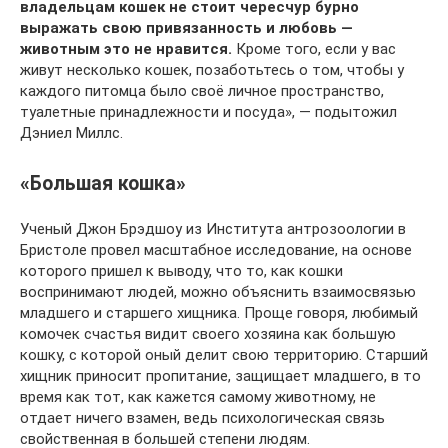
владельцам кошек не стоит чересчур бурно
выражать свою привязанность и любовь —
животным это не нравится.
Кроме того, если у вас
живут несколько кошек, позаботьтесь о том, чтобы у
каждого питомца было своё личное пространство,
туалетные принадлежности и посуда», — подытожил
Дэниел Миллс.
«Большая кошка»
Ученый Джон Брэдшоу из Института антрозоологии в
Бристоле провел масштабное исследование, на основе
которого пришел к выводу, что то, как кошки
воспринимают людей, можно объяснить взаимосвязью
младшего и старшего хищника. Проще говоря, любимый
комочек счастья видит своего хозяина как большую
кошку, с которой оный делит свою территорию. Старший
хищник приносит пропитание, защищает младшего, в то
время как тот, как кажется самому животному, не
отдает ничего взамен, ведь психологическая связь
свойственная в большей степени людям.