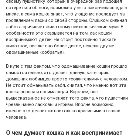
своему пушистику, который в очередной раз подошел
потереться об ноги, возможно у него закончилась еда в
миске, а сама кошка знает, что угощение последует за
проявлением ласки со своей стороны. Слишком сильная
забота причиняет животному психологические муки. В
особенности это сказывается на том, как кошки
воспринимают детей. Не стоит постоянно тискать
животное, все же оно более дикое, нежели другие
одомашненные «собратья».
В купе с тем фактом, что одомашнивание кошки прошло
самостоятельно, это делает данную категорию
домашних любимцев просто «сожителями» с человеком.
Не стоит обманывать себя, считая, что именно вот эта
кошка верная и понимающая. Впрочем, все
вышесказанное не отменяет того факта, что пушистики
чрезвычайно ласковы и игривы. Вполне возможно,
именно это делает их настолько красивыми в глазах
человека.
О чем думает кошка и как воспринимает