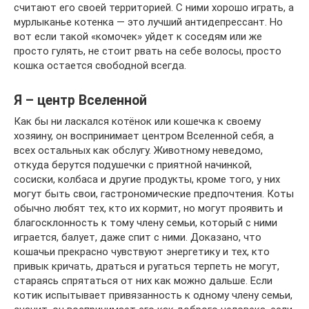
считают его своей территорией. С ними хорошо играть, а
мурлыканье котенка — это лучший антидепрессант. Но
вот если такой «комочек» уйдет к соседям или же
просто гулять, не стоит рвать на себе волосы, просто
кошка остается свободной всегда.
Я – центр Вселенной
Как бы ни ласкался котёнок или кошечка к своему
хозяину, он воспринимает центром Вселенной себя, а
всех остальных как обслугу. Животному неведомо,
откуда берутся подушечки с приятной начинкой,
сосиски, колбаса и другие продукты, кроме того, у них
могут быть свои, гастрономические предпочтения. Коты
обычно любят тех, кто их кормит, но могут проявить и
благосклонность к тому члену семьи, который с ними
играется, балует, даже спит с ними. Доказано, что
кошачьи прекрасно чувствуют энергетику и тех, кто
привык кричать, драться и ругаться терпеть не могут,
стараясь спрятаться от них как можно дальше. Если
котик испытывает привязанность к одному члену семьи,