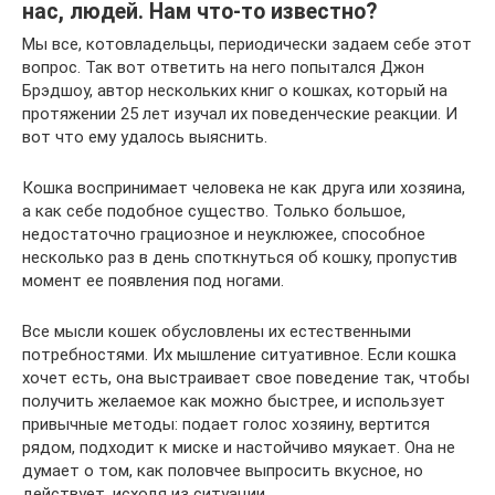
наc, людей. Нам что-то известно?
Мы все, котовладельцы, периодически задаем себе этот
вопрос. Так вот ответить на него попытался Джон
Брэдшоу, автор нескольких книг о кошках, который на
протяжении 25 лет изучал их поведенческие реакции. И
вот что ему удалось выяснить.
Кошка воспринимает человека не как друга или хозяина,
а как себе подобное существо. Только большое,
недостаточно грациозное и неуклюжее, способное
несколько раз в день споткнуться об кошку, пропустив
момент ее появления под ногами.
Все мысли кошек обусловлены их естественными
потребностями. Их мышление ситуативное. Если кошка
хочет есть, она выстраивает свое поведение так, чтобы
получить желаемое как можно быстрее, и использует
привычные методы: подает голос хозяину, вертится
рядом, подходит к миске и настойчиво мяукает. Она не
думает о том, как половчее выпросить вкусное, но
действует, исходя из ситуации.