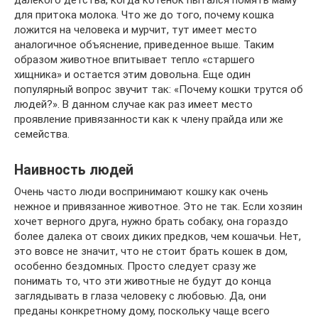
далекого детства, когда котенок пытался помять маму
для притока молока. Что же до того, почему кошка
ложится на человека и мурчит, тут имеет место
аналогичное объяснение, приведенное выше. Таким
образом животное впитывает тепло «старшего
хищника» и остается этим довольна. Еще один
популярный вопрос звучит так: «Почему кошки трутся об
людей?». В данном случае как раз имеет место
проявление привязанности как к члену прайда или же
семейства.
Наивность людей
Очень часто люди воспринимают кошку как очень
нежное и привязанное животное. Это не так. Если хозяин
хочет верного друга, нужно брать собаку, она гораздо
более далека от своих диких предков, чем кошачьи. Нет,
это вовсе не значит, что не стоит брать кошек в дом,
особенно бездомных. Просто следует сразу же
понимать то, что эти животные не будут до конца
заглядывать в глаза человеку с любовью. Да, они
преданы конкретному дому, поскольку чаще всего