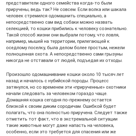
представители одного семейства когда-то были
приручены, ведь так? Не совсем. Если волка или шакала
человек стремился одомашнить специально, а
непосредственно сам вид собаки можно назвать
селекцией, то кошки прибились к человеку сознательно.
Такой способ жизни они выбрали потому, что ловля,
например, мышей на территории, прилегающей к
оседлому поселку, была делом более простым, нежели
полноценная охота. А непосредственно сами грызуны
никогда не отставали от людей, подъедая их отходы.
Произошло одомашнивание кошки около 10 тысяч лет
назад и началось с нубийской породы. Процесс
затянулся, но со временем эти «прирученные» охотники
начали следовать за человеком гораздо чаще.
Домашняя кошка сегодня по-прежнему остается
близкой к своим диким сородичам. Ошибкой будет
полагать, что она полностью приручена. Следует также
отметить тот факт, что в экстремальной ситуации
такие животные могут даже напасть на человека,
особенно, если это требуется для спасения или же