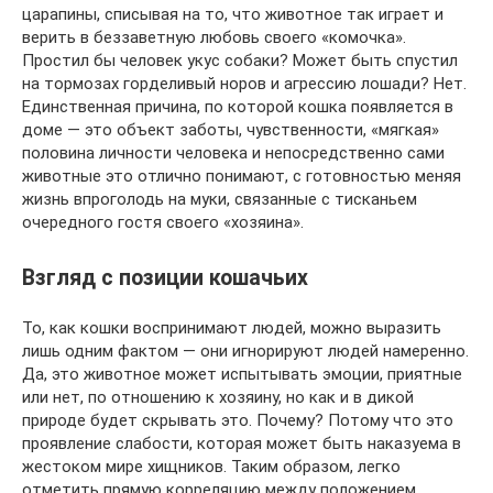
царапины, списывая на то, что животное так играет и
верить в беззаветную любовь своего «комочка».
Простил бы человек укус собаки? Может быть спустил
на тормозах горделивый норов и агрессию лошади? Нет.
Единственная причина, по которой кошка появляется в
доме — это объект заботы, чувственности, «мягкая»
половина личности человека и непосредственно сами
животные это отлично понимают, с готовностью меняя
жизнь впроголодь на муки, связанные с тисканьем
очередного гостя своего «хозяина».
Взгляд с позиции кошачьих
То, как кошки воспринимают людей, можно выразить
лишь одним фактом — они игнорируют людей намеренно.
Да, это животное может испытывать эмоции, приятные
или нет, по отношению к хозяину, но как и в дикой
природе будет скрывать это. Почему? Потому что это
проявление слабости, которая может быть наказуема в
жестоком мире хищников. Таким образом, легко
отметить прямую корреляцию между положением