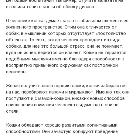
методами воспитания. Например, отучить залезать на
стол или точить когти об обивку дивана.
О человеке кошка думает как о стабильном элементе ее
жизненного пространства. Этим она отличается от
собак, в мышлении которых отсутствует «постоянство
объекта». То есть, когда человек пропадает из вида
собаки, для нее это большой стресс, она не понимает,
куда он исчез, вернется он или нет. Кошка не терзается
подобными мыслями именно благодаря способности к
восприятию привычного окружения как постоянной
величины.
Желая получить свою порцию ласки, кошки забираются
на нас, перебирают лапами и мурлыкают. Именно так они
поступают и с мамой-кошкой, никаких новых способов
привлечения внимания человека выдумывать они не
стали.
Кошки обладают хорошо развитыми когнитивными
способностями. Они зачастую копируют поведение