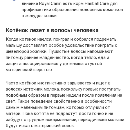
линейке Royal Canin есть корм Hairball Care для
профилактики образования волосяных комочков
в желудке кошки.
Котёнок лезет в волосы человека
Когда котенок наелся, поиграл и собрался подремать,
малышу доставляет особое удовольствие поиграть с
шевелюрой хозяйки. Пушистые волосы напоминают
питомцу раннее младенчество, когда тепло, еда и
защита ассоциировались у детёныша с густой
материнской шерстью.
Часто котёнок инстинктивно зарывается и ищет в
волосах источник молока, поскольку привык поступать
подобным образом в первые недели после появления на
свет. Такое поведение свойственно в особенности
самым маленьким питомцам, которых отлучили от
матери. Пока котята не подрастут достаточно и не
забудут о грудном вскармливании, периодически малыши
будут искать материнский сосок.