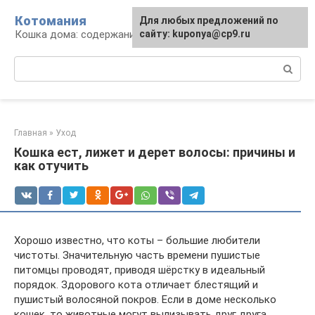
Перейти
Котомания
Для любых предложений по
к
Кошка дома: содержание и уход
сайту: kuponya@cp9.ru
контенту
Поиск:
Главная
»
Уход
Кошка ест, лижет и дерет волосы: причины и
как отучить
Хорошо известно, что коты – большие любители
чистоты. Значительную часть времени пушистые
питомцы проводят, приводя шёрстку в идеальный
порядок. Здорового кота отличает блестящий и
пушистый волосяной покров. Если в доме несколько
кошек, то животные могут вылизывать друг друга,