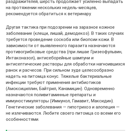
раздражителей, шерсть продолжает усиленно выпадать
на протяжении нескольких недель-месяцев,
рекомендуется обратиться к ветеринару.
Другая тактика при подозрении на заразное кожное
заболевание (клещи, лишай, демодекоз). В таких случаях
требуется проведение соскоба или биопсии кожи. В
зависимости от выявленного паразита назначаются
противогрибковые средства (при лишае Гризеофульвин,
Интаконазол), антисеборейные шампуни и
антисептические растворы для обработки нагноившихся
ранок и расчесов. При сильном зуде целесообразно
надеть на питомца конус. Тяжелые бактериальные
инфекции требуют применения антибиотиков
(Амоксициллин, Байтрил, Канамицин). Одновременно
назначаются поливитаминные препараты и
иммуностимуляторы (Иммунол, Гамавит, Максидин).
Генетические заболевания — гипотрихоз и алопеция —
не излечиваются. Любите своего питомца со всеми его
особенностями.