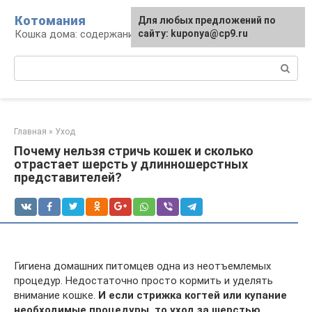
Перейти
Котомания
Для любых предложений по
к
Кошка дома: содержание и уход
сайту: kuponya@cp9.ru
контенту
Поиск:
Главная
»
Уход
Почему нельзя стричь кошек и сколько
отрастает шерсть у длинношерстных
представителей?
Гигиена домашних питомцев одна из неотъемлемых
процедур. Недостаточно просто кормить и уделять
внимание кошке.
И если стрижка когтей или купание
необходимые процедуры, то уход за шерстью