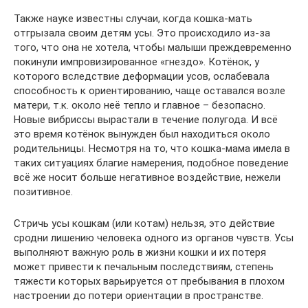
Также науке известны случаи, когда кошка-мать
отгрызала своим детям усы. Это происходило из-за
того, что она не хотела, чтобы малыши преждевременно
покинули импровизированное «гнездо». Котёнок, у
которого вследствие деформации усов, ослабевала
способность к ориентированию, чаще оставался возле
матери, т.к. около неё тепло и главное – безопасно.
Новые вибриссы вырастали в течение полугода. И всё
это время котёнок вынужден был находиться около
родительницы. Несмотря на то, что кошка-мама имела в
таких ситуациях благие намерения, подобное поведение
всё же носит больше негативное воздействие, нежели
позитивное.
Стричь усы кошкам (или котам) нельзя, это действие
сродни лишению человека одного из органов чувств. Усы
выполняют важную роль в жизни кошки и их потеря
может привести к печальным последствиям, степень
тяжести которых варьируется от пребывания в плохом
настроении до потери ориентации в пространстве.