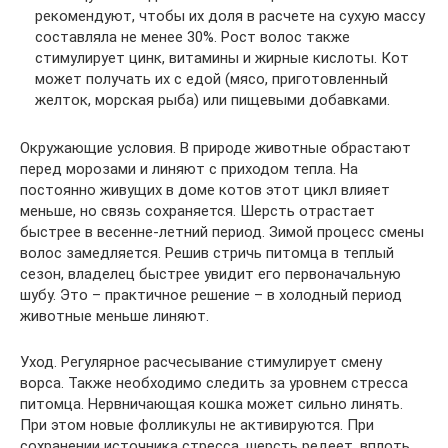
рекомендуют, чтобы их доля в расчете на сухую массу
составляла не менее 30%. Рост волос также
стимулирует цинк, витамины и жирные кислоты. Кот
может получать их с едой (мясо, приготовленный
желток, морская рыба) или пищевыми добавками.
Окружающие условия. В природе животные обрастают
перед морозами и линяют с приходом тепла. На
постоянно живущих в доме котов этот цикл влияет
меньше, но связь сохраняется. Шерсть отрастает
быстрее в весенне-летний период. Зимой процесс смены
волос замедляется. Решив стричь питомца в теплый
сезон, владелец быстрее увидит его первоначальную
шубу. Это – практичное решение – в холодный период
животные меньше линяют.
Уход. Регулярное расчесывание стимулирует смену
ворса. Также необходимо следить за уровнем стресса
питомца. Нервничающая кошка может сильно линять.
При этом новые фолликулы не активируются. При
сохранении источника стресса, шерсть редеет, вплоть