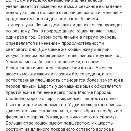
до 1/2 см в неделю, ежемесячно длина волоса
увеличивается примерно на 8 мм, а сезонное выпадение
волос у кошек в большей степени связано с изменением
продолжительности дня, чем с колебаниями
температуры. Линька домашних и диких кошек проходит
по-разному. Так, в природе дикие кошки линяют лишь
один раз в год. Сезонность линьки, в первую очередь,
определяется изменением продолжительности
светового дня. Домашние же кошки, живущие при
искусственном освещении и тепле, линяют круглый год.
У самок линька бывает после течки, во время
беременности или после кормления котят. У кошек
шерсть между ушами и глазами более редкая, и эта
естественная плешивость становится более заметной в
период линьки. Шерсть у домашних кошек обновляется
практически в течение всего года. Многие породы,
особенно короткошерстные, меняют её достаточно
быстро и даже малозаметно. У длинношерстных линька
длится дольше — как правило, с сентября по ноябрь и с
февраля по апрель (у каждого животного по-своему) .
Большинство кошек имеют подшерсток. Их шерсть
состоит из длинного покровного остевого волоса и