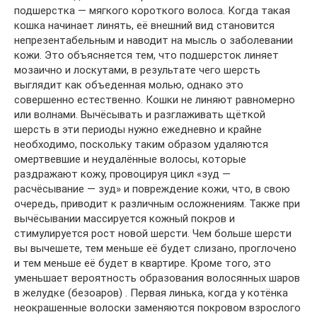
подшерстка — мягкого короткого волоса. Когда такая
кошка начинает линять, её внешний вид становится
непрезентабельным и наводит на мысль о заболевании
кожи. Это объясняется тем, что подшерсток линяет
мозаично и лоскутами, в результате чего шерсть
выглядит как объеденная молью, однако это
совершенно естественно. Кошки не линяют равномерно
или волнами. Вычёсывать и разглаживать щёткой
шерсть в эти периоды нужно ежедневно и крайне
необходимо, поскольку таким образом удаляются
омертвевшие и неудалённые волосы, которые
раздражают кожу, провоцируя цикл «зуд —
расчёсывание — зуд» и повреждение кожи, что, в свою
очередь, приводит к различным осложнениям. Также при
вычёсывании массируется кожный покров и
стимулируется рост новой шерсти. Чем больше шерсти
вы вычешете, тем меньше её будет слизано, проглочено
и тем меньше её будет в квартире. Кроме того, это
уменьшает вероятность образования волосянных шаров
в желудке (безоаров) . Первая линька, когда у котёнка
неокрашенные волоски заменяются покровом взрослого