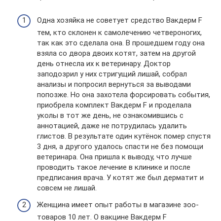
Одна хозяйка не советует средство Вакдерм F
тем, кто склонен к самолечению четвероногих,
так как это сделала она. В прошедшем году она
взяла со двора двоих котят, затем на другой
день отнесла их к ветеринару. Доктор
заподозрил у них стригущий лишай, собрал
анализы и попросил вернуться за выводами
попозже. Но она захотела форсировать события,
приобрела комплект Вакдерм F и проделала
уколы в тот же день, не ознакомившись с
аннотацией, даже не потрудилась удалить
глистов. В результате один кутёнок помер спустя
3 дня, а другого удалось спасти не без помощи
ветеринара. Она пришла к выводу, что лучше
проводить такое лечение в клинике и после
предписания врача. У котят же был дерматит и
совсем не лишай.
Женщина имеет опыт работы в магазине зоо-
товаров 10 лет. О вакцине Вакдерм F