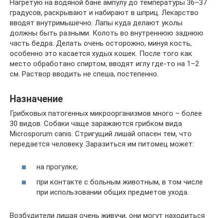
Нагретую на водяной бане ампулу до температуры 36–37
градусов, раскрывают и набирают в шприц. Лекарство
вводят внутримышечно. Лапы куда делают уколы
должны быть разными. Колоть во внутреннюю заднюю
часть бедра. Делать очень осторожно, минуя кость,
особенно это касается худых кошек. После того как
место обработано спиртом, вводят иглу где-то на 1–2
см. Раствор вводить не спеша, постепенно.
Назначение
Грибковых патогенных микроорганизмов много – более
30 видов. Собаки чаще заражаются грибком вида
Microsporum canis. Стригущий лишай опасен тем, что
передается человеку. Заразиться им питомец может:
на прогулке;
при контакте с больным животным, в том числе
при использовании общих предметов ухода.
Возбудители лишая очень живучи, они могут находиться