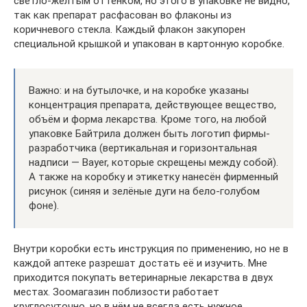
светло-жёлтым оттенком, но этого в упаковке не видно,
так как препарат расфасован во флаконы из
коричневого стекла. Каждый флакон закупорен
специальной крышкой и упакован в картонную коробке.
Важно: и на бутылочке, и на коробке указаны
концентрация препарата, действующее вещество,
объём и форма лекарства. Кроме того, на любой
упаковке Байтрила должен быть логотип фирмы-
разработчика (вертикальная и горизонтальная
надписи — Bayer, которые скрещены между собой).
А также на коробку и этикетку нанесён фирменный
рисунок (синяя и зелёные дуги на бело-голубом
фоне).
Внутри коробки есть инструкция по применению, но не в
каждой аптеке разрешат достать её и изучить. Мне
приходится покупать ветеринарные лекарства в двух
местах. Зоомагазин поблизости работает
круглосуточно, но в нём не всегда есть нужное