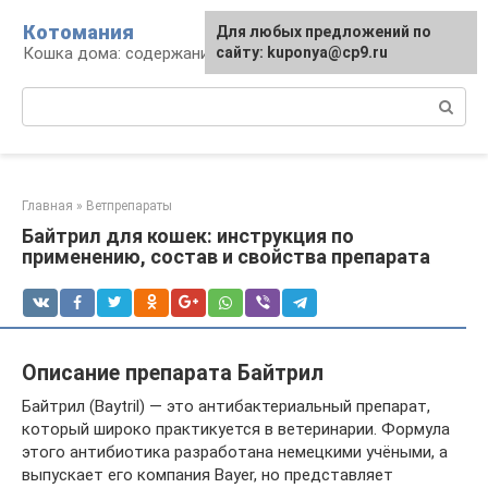
Перейти
Котомания
Для любых предложений по
к
Кошка дома: содержание и уход
сайту: kuponya@cp9.ru
контенту
Поиск:
Главная
»
Ветпрепараты
Байтрил для кошек: инструкция по
применению, состав и свойства препарата
Описание препарата Байтрил
Байтрил (Baytril) — это антибактериальный препарат,
который широко практикуется в ветеринарии. Формула
этого антибиотика разработана немецкими учёными, а
выпускает его компания Bayer, но представляет