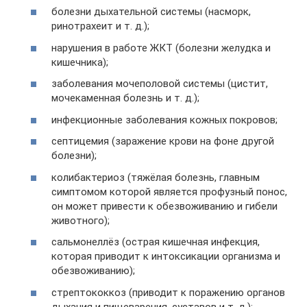
болезни дыхательной системы (насморк,
ринотрахеит и т. д.);
нарушения в работе ЖКТ (болезни желудка и
кишечника);
заболевания мочеполовой системы (цистит,
мочекаменная болезнь и т. д.);
инфекционные заболевания кожных покровов;
септицемия (заражение крови на фоне другой
болезни);
колибактериоз (тяжёлая болезнь, главным
симптомом которой является профузный понос,
он может привести к обезвоживанию и гибели
животного);
сальмонеллёз (острая кишечная инфекция,
которая приводит к интоксикации организма и
обезвоживанию);
стрептококкоз (приводит к поражению органов
дыхания и пищеварения, суставов и т. д.);