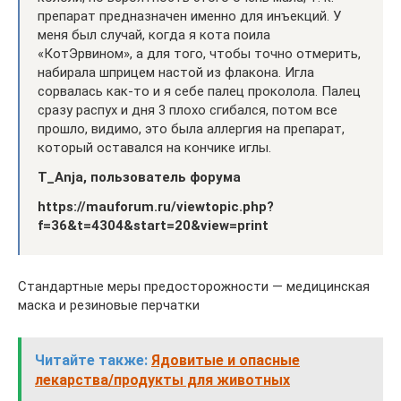
препарат предназначен именно для инъекций. У
меня был случай, когда я кота поила
«КотЭрвином», а для того, чтобы точно отмерить,
набирала шприцем настой из флакона. Игла
сорвалась как-то и я себе палец проколола. Палец
сразу распух и дня 3 плохо сгибался, потом все
прошло, видимо, это была аллергия на препарат,
который оставался на кончике иглы.
T_Anja, пользователь форума
https://mauforum.ru/viewtopic.php?
f=36&t=4304&start=20&view=print
Стандартные меры предосторожности — медицинская
маска и резиновые перчатки
Читайте также:
Ядовитые и опасные
лекарства/продукты для животных