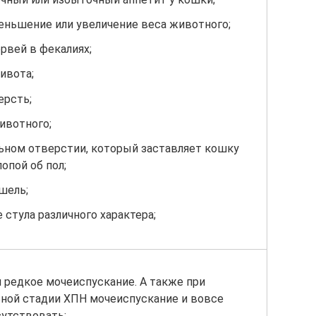
еньшение или увеличение веса животного;
ервей в фекалиях;
ивота;
ерсть;
ивотного;
льном отверстии, который заставляет кошку
опой об пол;
шель;
 стула различного характера;
и редкое мочеиспускание. А также при
ной стадии ХПН мочеиспускание и вовсе
утствовать;