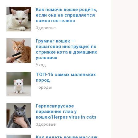
Как помочь кошке родить,
если она не справляется
самостоятельно
Здоровье
Груминг кошек —
пошаговая инструкция по
стрижке кота в домашних
условиях
Уход
ТОП-15 самых маленьких
пород
Породы
Герпесвирусное
поражение глаз у
кошек/Herpes virus in cats
Здоровье
Как делать кошке массаж