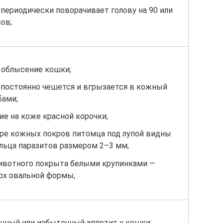
периодически поворачивает голову на 90 или
ов;
 облысение кошки;
постоянно чешется и вгрызается в кожный
бами;
ие на коже красной корочки;
ре кожных покров питомца под лупой видны
льца паразитов размером 2–3 мм;
ивотного покрыта белыми крупинками —
ох овальной формы;
чный или избыточный аппетит у кошки;