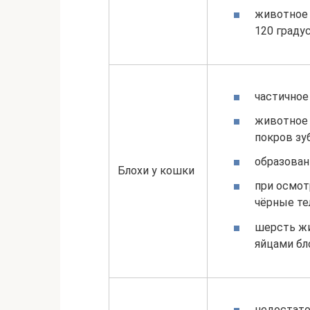
животное 
120 градус
частичное
животное 
покров зу
образован
Блохи у кошки
при осмот
чёрные те
шерсть ж
яйцами бл
недостато