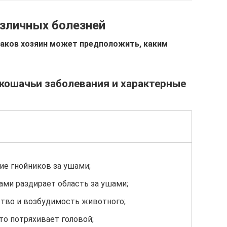
азличных болезней
наков хозяин может предположить, каким
кошачьи заболевания и характерные
ие гнойников за ушами;
ами раздирает область за ушами;
тво и возбудимость животного;
то потряхивает головой;