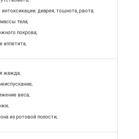
интоксикации: диарея, тошнота, рвота;
массы тела;
ожного покрова;
е аппетита;
я жажда;
чеиспускание;
ижение веса;
ожи;
тона из ротовой полости;