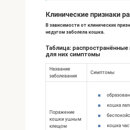
Клинические признаки р
В зависимости от клинических приз
недугом заболела кошка.
Таблица: распространённые 
для них симптомы
Название
Симптомы
заболевания
образован
кошка лап
Поражение
беспокойс
кошки ушным
кошка час
клещом