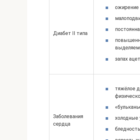
ожирение 
малоподв
постоянна
Диабет II типа
повышенны
выделяемо
запах ацет
тяжёлое д
физическо
«бульканье
Заболевания
холодные 
сердца
бледность