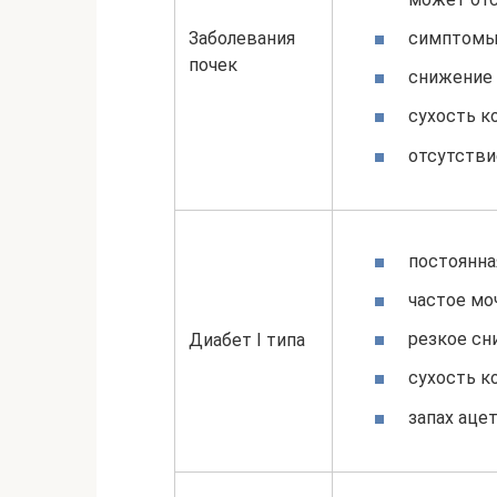
Заболевания
симптомы 
почек
снижение 
сухость к
отсутстви
постоянна
частое мо
резкое сн
Диабет I типа
сухость к
запах аце