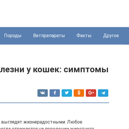
Породы
Ветпрепараты
Факты
Другое
лезни у кошек: симптомы
и выглядят жизнерадостными. Любое
сегда отражается на поведении животного.