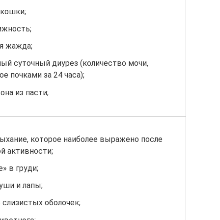
кошки;
ижность;
я жажда;
й суточный диурез (количество мочи,
е почками за 24 часа);
она из пасти;
ыхание, которое наиболее выражено после
й активности;
» в груди;
уши и лапы;
 слизистых оболочек;