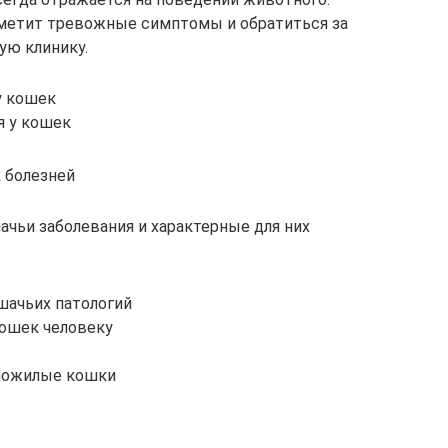
аметит тревожные симптомы и обратиться за
ю клинику.
у кошек
я у кошек
 болезней
ачьи заболевания и характерные для них
шачьих патологий
кошек человеку
пожилые кошки