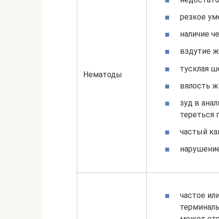
резкое ум
наличие ч
вздутие ж
тусклая ш
Нематоды
вялость ж
зуд в ана
тереться п
частый ка
нарушение
частое ил
терминаль
может отс